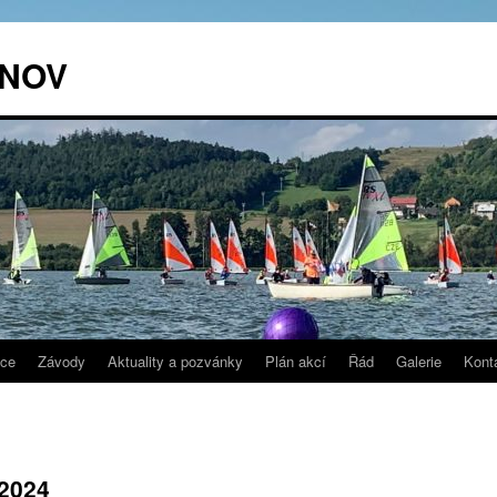
RNOV
nce
Závody
Aktuality a pozvánky
Plán akcí
Řád
Galerie
Kont
 2024