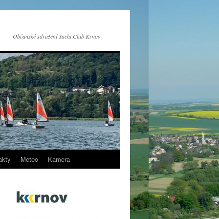
Občanské sdružení Yacht Club Krnov
akty
Meteo
Kamera