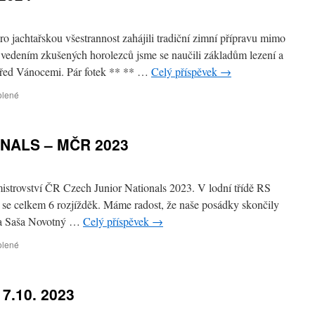
 jachtařskou všestrannost zahájili tradiční zimní přípravu mimo
vedením zkušených horolezců jsme se naučili základům lezení a
í před Vánocemi. Pár fotek ** ** …
Celý příspěvek
→
olené
u
textu
s
názvem
NALS – MČR 2023
Zimní
příprava
na
rok
mistrovství ČR Czech Junior Nationals 2023. V lodní třídě RS
2024
o se celkem 6 rozjížděk. Máme radost, že naše posádky skončily
l a Saša Novotný …
Celý příspěvek
→
olené
u
textu
s
názvem
7.10. 2023
CZECH
JUNIOR