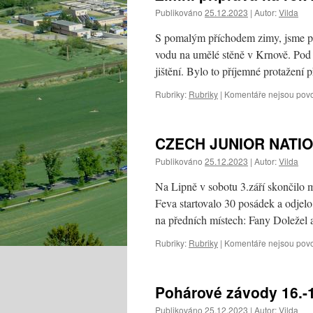
Publikováno
25.12.2023
|
Autor:
Vilda
S pomalým příchodem zimy, jsme pro
vodu na umělé stěně v Krnově. Pod 
jištění. Bylo to příjemné protažen
Rubriky:
Rubriky
|
Komentáře nejsou pov
CZECH JUNIOR NATIO
Publikováno
25.12.2023
|
Autor:
Vilda
Na Lipně v sobotu 3.září skončilo 
Feva startovalo 30 posádek a odjel
na předních místech: Fany Doleže
Rubriky:
Rubriky
|
Komentáře nejsou pov
Pohárové závody 16.-1
Publikováno
25.12.2023
|
Autor:
Vilda